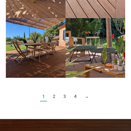
1
2
3
4
→