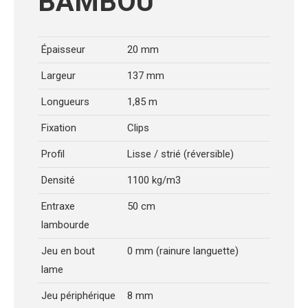
BAMBOU
Épaisseur
20 mm
Largeur
137 mm
Longueurs
1,85 m
Fixation
Clips
Profil
Lisse / strié (réversible)
Densité
1100 kg/m3
Entraxe
50 cm
lambourde
Jeu en bout
0 mm (rainure languette)
lame
Jeu périphérique
8 mm