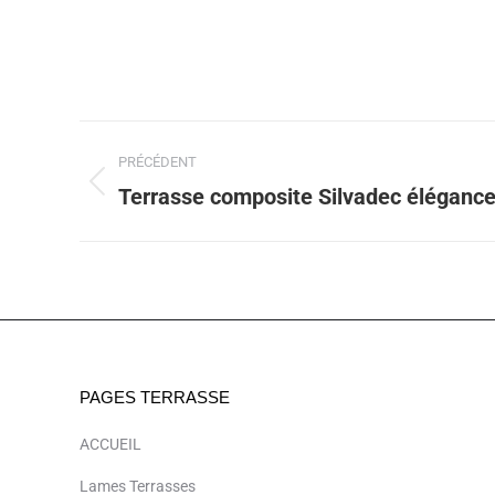
Navigation
PRÉCÉDENT
album
Terrasse composite Silvadec éléganc
Album
précédent
:
PAGES TERRASSE
ACCUEIL
Lames Terrasses