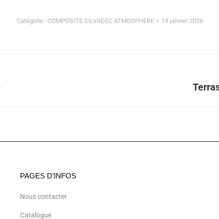
Catégorie :
COMPOSITE SILVADEC ATMOSPHERE
14 janvier 2026
e
Terra
Album
suivant
:
PAGES D’INFOS
Nous contacter
Catalogue